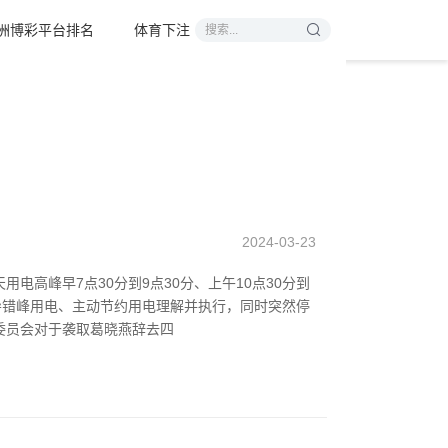
洲博彩平台排名
体育下注
2024-03-23
，每天用电高峰早7点30分到9点30分、上午10点30分到
倡导错峰用电、主动节约用电理解并执行，同时突然停
委员会对于袭取葛晓燕辞去四