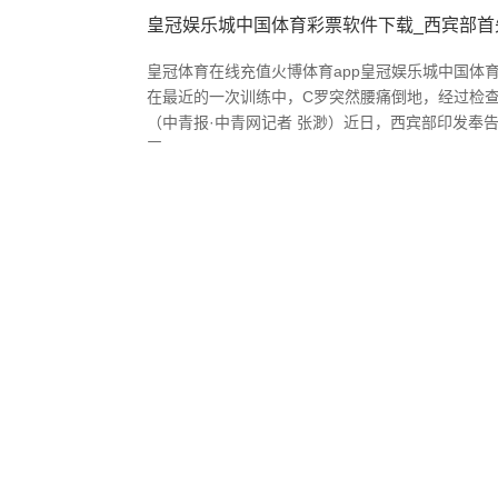
皇冠娱乐城中国体育彩票软件下载_西宾部
皇冠体育在线充值火博体育app皇冠娱乐城中国体育彩
在最近的一次训练中，C罗突然腰痛倒地，经过检查
（中青报·中青网记者 张渺）近日，西宾部印发
图
足球外围下注
亚博轮盘世界足球博彩十大公司_厚谊中, 最
亚博轮盘世界足球博彩十大公司 狮子座南通耀火
的阿谁东说念主会让狮子失去许多，他们也发了疯
悔，也许他们强劲到了这是一段危急的厚谊，那又奈何
www.crownveg
足球外围下注