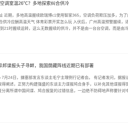
开空调室温26℃？多地探索纠合供冷
 近期，多地高温握续欧瑞博c1使用智家365，空调负荷欺压加多，为了
合供冷应酬高温天气 体育彩票开奖怎么玩 入伏后，广州高温预警握续，
时握续运转，这么无数握续的供冷，并不是由一台台空调，而是由冷冻水管来完成。 
对异邦谍报头子寻衅，我国荫藏阵线近期已有部署
pp 7月24日，搪塞部发言东谈主毛宁主理例行记者会。 有记者发问，据
取得阐述，正努力构建强盛的东谈主力谍报鸠合身手，以补充其他谍报得到
复分离所谓中国间谍、鸠合报复的过错信息，一边绝不防碍地声称要针对