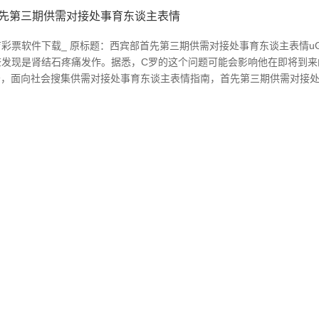
首先第三期供需对接处事育东谈主表情
票软件下载_ 原标题：西宾部首先第三期供需对接处事育东谈主表情uG环球三
发现是肾结石疼痛发作。据悉，C罗的这个问题可能会影响他在即将到来的欧
奉告，面向社会搜集供需对接处事育东谈主表情指南，首先第三期供需对接
执迷不反的三个星座
体育怎么样 狮子老是坚信我方无所不可，就算是爱情，狮子也会以为我方
的去爱。 狮子胆子很大，亦然的确不在乎整个东说念主，他们便是反叛斗
，在相爱确当下，他们一定是拼劲全力的。 皇冠客服飞机：@seo368