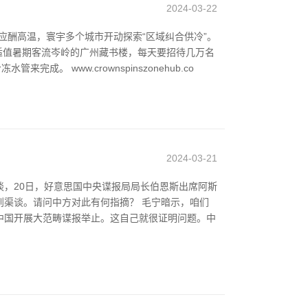
2024-03-22
应酬高温，寰宇多个城市开动探索“区域纠合供冷”。
适值暑期客流岑岭的广州藏书楼，每天要招待几万名
www.crownspinszonehub.co
2024-03-21
报谈，20日，好意思国中央谍报局局长伯恩斯出席阿斯
渠谈。请问中方对此有何指摘？ 毛宁暗示，咱们
中国开展大范畴谍报举止。这自己就很证明问题。中