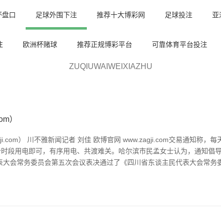
杯盘口
足球外围下注
推荐十大博彩网
足球投注
亚
注
欧洲杯赌球
推荐正规博彩平台
可靠体育平台投注
足球外围下注
ZUQIUWAIWEIXIAZHU
om）
i.com） 川不雅新闻记者 刘佳 欧博官网 www.zagji.com交易通知称
错开三个时段用电即可，有序用电、共渡难关。哈尔滨市民孟女士认为，通知
代表大会常务委员会第五次会议表决通过了《四川省东谈主民代表大会常务