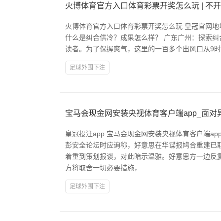
火博体育官方入口体育彩票开奖怎么玩 | 不
火博体育官方入口体育彩票开奖怎么玩 皇冠官网地址
什么是纠合供冷？成果怎么样？ 广东广州：探索纠
读者。为了保握爽气，这里的一百多个出风口从9时到21
足球外围下注
宝马会现金网安装央视体育客户端app_面
皇冠投注app 宝马会现金网安装央视体育客户端a
彭安全论坛时应询称，好意思在华谍报鸠合重建已
着重到策划报谈，对此暗示温雅。好意思方一边反
方将取舍一切必要措施，
足球外围下注