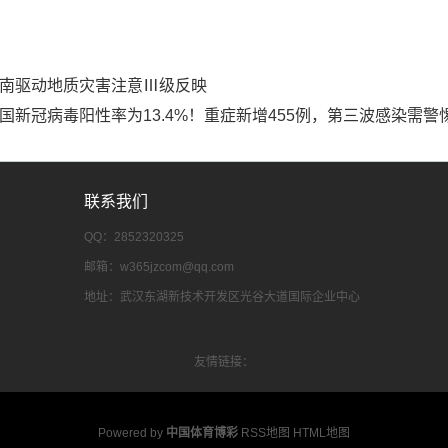
云南驱动地质灾害注意Ⅲ级反映
新冠病毒阳性率为13.4%！重症新增455例，第三波感染需警
联系我们
QQ：2852320325
邮箱：
w365jzcom@qq.com
地址：武汉东湖新技术开发区光谷大道国际企业中心
友情链接：
Powered by
中国体育博彩
RSS地图
HTML地图