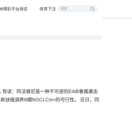
洲博彩平台排名
体育下注
阿法替尼扶植调养可缓解肿瘤
1 导读：阿法替尼是一种不可逆的ErbB眷属袭击
尼新扶植调养III期NSCLCm+的可行性。 近日，同