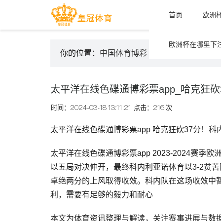
首页
欧洲
欧洲杯在哪里下
你的位置：
中国体育博彩
>
推荐正规博彩平台
太平洋在线色碟通博彩票app_哈克狂
时间：2024-03-18 13:11:21
点击：216 次
太平洋在线色碟通博彩票app 哈克狂砍37分！
太平洋在线色碟通博彩票app 2023-202
以五局对决伸开，最终科内利亚诺体育以3-2贫苦险胜
卓绝两分的上风取得收效。科内队在这场收效中暂
利，需要有足够的毅力和耐心
本文为体育资讯整理与解读，关注赛事进展与数据动