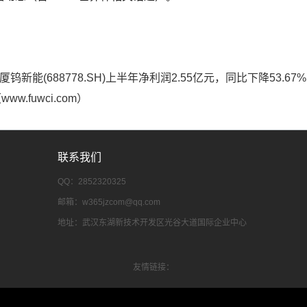
能(688778.SH)上半年净利润2.55亿元，同比下降53.67%
w.fuwci.com）
联系我们
QQ：2852320325
邮箱：
w365jzcom@qq.com
地址：武汉东湖新技术开发区光谷大道国际企业中心
友情链接：