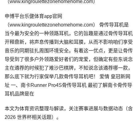
（www.kingroulettezonehomehome.com）
申博平台乐健体育app官网
（www.kingroulettezonehomehome.com） 骨传导耳机是
当今最为安全的一种领路耳机，它的旨趣是通过骨传导耳机
开释鼎新，将声息传播到大脑和耳膜，从而不影响咱们享受
音乐的同期驻扎周围环境安全。有着这一优点，更是让骨传
导受到了很多户外领路爱好者们的宠爱，但确定有些东说念
主在遴荐的时候犯了难沙巴棋牌，不知说念该遴荐哪一款，
那么底下就为行家保举几款骨传导耳机吧！ 爱情 皇冠新网
址 一、南卡Runner Pro4S骨传导耳机 最初了解南卡骨传导
耳机品牌是在
本文为体育资讯整理与解读，关注赛事进展与数据动态（含
2026 世界杯相关话题）。