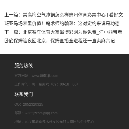
上一篇：
美高梅空气炸锅怎么样惠州体育彩票中心 | 看好文
班亚马场表里价值！魔术师约翰逊：这对定约来说是功德
下一篇：
北京赛车体育大富翁博彩网为你免费_汪小菲带着
卧底保姆连夜回北京，保姆直播全进程还一直卖麻六记
服务热线
官方网站：www.0951jk.com
工作时间：周一至周六（09：00-18：00）
联系我们
QQ：2852320325
邮箱：
w365jzcom@qq.com
地址：武汉东湖新技术开发区光谷大道国际企业中心