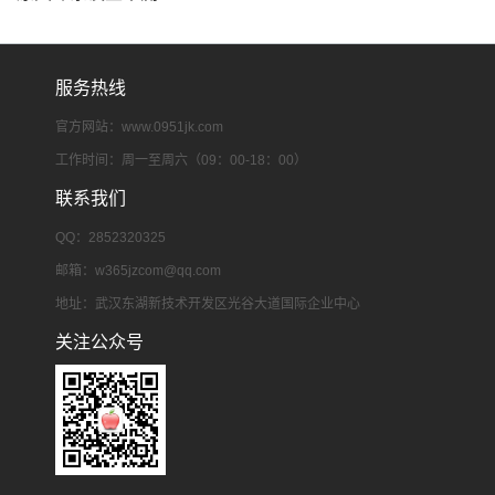
服务热线
官方网站：www.0951jk.com
工作时间：周一至周六（09：00-18：00）
联系我们
QQ：2852320325
邮箱：
w365jzcom@qq.com
地址：武汉东湖新技术开发区光谷大道国际企业中心
关注公众号