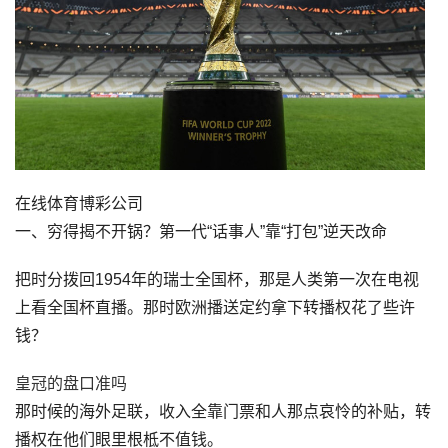
在线体育博彩公司
一、穷得揭不开锅？第一代“话事人”靠“打包”逆天改命
把时分拨回1954年的瑞士全国杯，那是人类第一次在电视
上看全国杯直播。那时欧洲播送定约拿下转播权花了些许
钱？
皇冠的盘口准吗
那时候的海外足联，收入全靠门票和人那点哀怜的补贴，转
播权在他们眼里根柢不值钱。