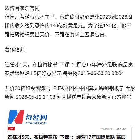
欧博百家乐官网
但因凡蒂诺根柢不在乎，他的终极野心是让2023到2026周
期的收入达到恐怖的130亿好意思元。为了这130亿，他不
错把转播权卖出天价，不错在赛场上塞满告白。
著作信源：
连任才5天，布拉特秘书"下课"：野心17年海外足联 高层窝
案涉嫌靡烂1.5亿好意思元 每经网2015-06-03 20:03:04
开价20亿如今“腰斩”，FIFA这回在中国算是踢到钢板了 大象
新闻 2026-05-12 17:08 河南播送电视台大象新闻官方账号