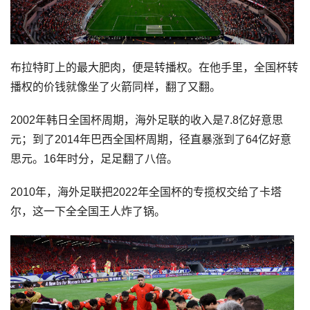
布拉特盯上的最大肥肉，便是转播权。在他手里，全国杯转
播权的价钱就像坐了火箭同样，翻了又翻。
2002年韩日全国杯周期，海外足联的收入是7.8亿好意思
元；到了2014年巴西全国杯周期，径直暴涨到了64亿好意
思元。16年时分，足足翻了八倍。
2010年，海外足联把2022年全国杯的专揽权交给了卡塔
尔，这一下全全国王人炸了锅。