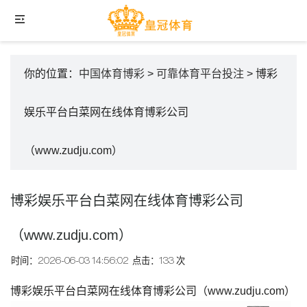
你的位置：
中国体育博彩
>
可靠体育平台投注
> 博彩
娱乐平台白菜网在线体育博彩公司
（www.zudju.com）
博彩娱乐平台白菜网在线体育博彩公司
（www.zudju.com）
时间：2026-06-03 14:56:02
点击：133 次
博彩娱乐平台白菜网在线体育博彩公司（www.zudju.com）