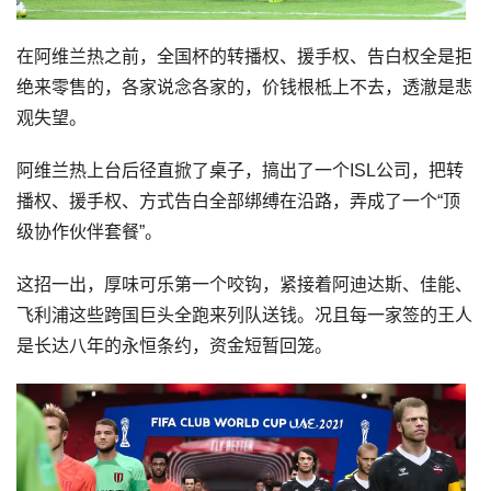
在阿维兰热之前，全国杯的转播权、援手权、告白权全是拒
绝来零售的，各家说念各家的，价钱根柢上不去，透澈是悲
观失望。
阿维兰热上台后径直掀了桌子，搞出了一个ISL公司，把转
播权、援手权、方式告白全部绑缚在沿路，弄成了一个“顶
级协作伙伴套餐”。
这招一出，厚味可乐第一个咬钩，紧接着阿迪达斯、佳能、
飞利浦这些跨国巨头全跑来列队送钱。况且每一家签的王人
是长达八年的永恒条约，资金短暂回笼。