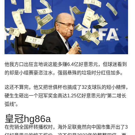
他我方口出狂言地说这能多赚6.4亿好意思元，但球迷看到
的却是小组赛豪恣注水，强弱悬殊的垃圾时分红倍加多。
这还不算完，他又把世俱杯也搞成了32支球队的短小精悍，
硬生生砸出一个冠军奖金高达1.25亿好意思元的“第二增长
弧线”。
皇冠hg86a
在兜销全国杯转播权时，海外足联竟然向中国市集开出了3