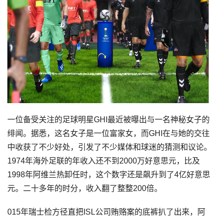
一位备受关注的足球明星GHI最近被曝出与一名神秘女子的
绯闻。据悉，这名女子是一位富家女，而GHI在与她的交往
中收获了不少好处，引发了不少媒体和球迷的猜测和议论。
1974年海外足联的年收入还不到2000万好意思元，比及
1998年阿维兰热卸任时，这个数字还是飙升到了4亿好意思
元。二十多年的时分，收入翻了整整200倍。
015年瑞士检方径直把ISL公司贿赂案的底裤扒了出来，阿