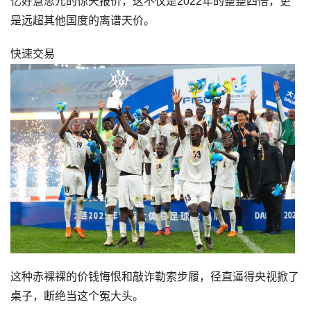
亿好意思元的惊天报价，这不仅是2022年的整整四倍，更
是远超其他国度的离谱天价。
快速交易
这种赤裸裸的价钱悔恨和敲诈勒索步履，径直逼得央视掀了
桌子，断绝当这个冤大头。